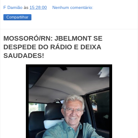
F Damião
às
15:28:00
Nenhum comentário:
Compartilhar
MOSSORÓ/RN: JBELMONT SE
DESPEDE DO RÁDIO E DEIXA
SAUDADES!